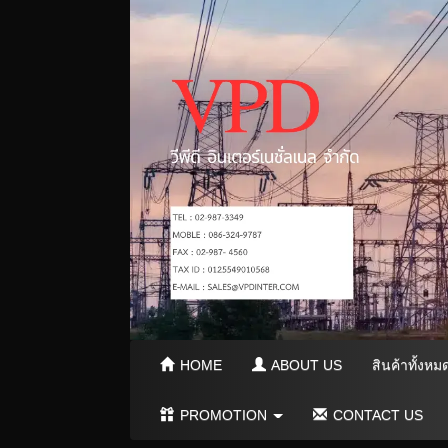
HOME
ABOUT US
สินค้าทั้ง
PROMOTION
CONTACT US